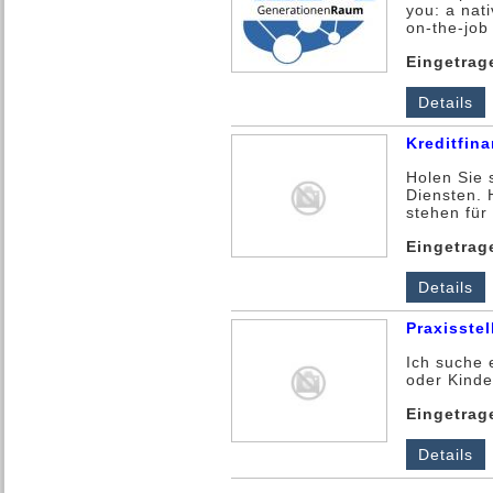
you: a nat
on-the-job 
Eingetrag
Details
Kreditfin
Holen Sie s
Diensten. 
stehen für 
Eingetrag
Details
Praxisstel
Ich suche 
oder Kinde
Eingetrag
Details