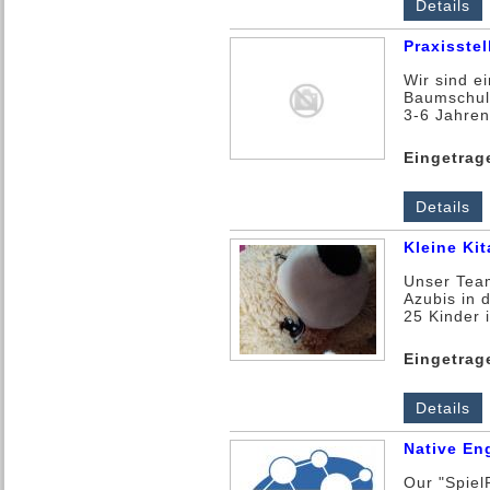
Details
Praxisste
Wir sind e
Baumschule
3-6 Jahren 
Eingetrag
Details
Kleine Kit
Unser Team
Azubis in 
25 Kinder i
Eingetrag
Details
Native En
Our "Spiel