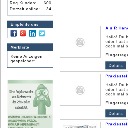
Reg.Kunden:
600
Derzeit online:
34
Empfehle uns
A u R Han
Hallo! Du 
oder hast 
doch mal be
Merkliste
Eingetrag
Keine Anzeigen
gespeichert.
Details
Praxisstel
Hallo! Du 
oder hast 
doch mal be
Eingetrag
Details
Praxisste