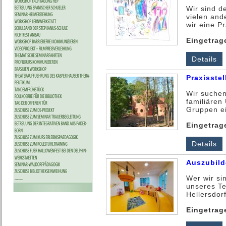
Wir sind d
vielen and
wir eine Pr
Eingetrag
Details
Praxisste
Wir suchen
familiären
Gruppen ei
Eingetrag
Details
Auszubild
Wer wir si
unseres Te
Hellersdorf
Eingetrag