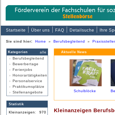
Startseite
Über uns
FAQ
Detailsuche
Ihre S
Sie sind hier:
Home
»
Berufsbegleitend
»
Praxisstelle
Kategorien
alle
Aktuelle News
Berufsbegleitend
Bewerbertage
Ferienjobs
Honorartätigkeiten
Personalservice
Praktikumsplätze
Schulblöcke
B
Stellenangebote
Statistik
Kleinanzeigen Berufsbe
Kleinanzeigen:
970