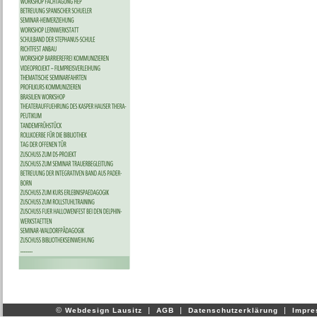
©
|
|
|
Webdesign Lausitz
AGB
Datenschutzerklärung
Impr