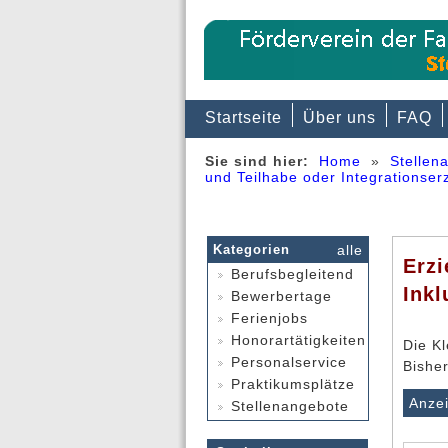
Startseite
Über uns
FAQ
Sie sind hier:
Home
»
Stellen
und Teilhabe oder Integrationserz
Kategorien
alle
Erzi
Berufsbegleitend
Inkl
Bewerbertage
Ferienjobs
Honorartätigkeiten
Die Kl
Personalservice
Bishe
Praktikumsplätze
Anze
Stellenangebote