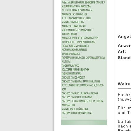
Anga
Anzei
Art:
Stand
Weite
Fachkr
(m/w/d
Für un
und Te
Barfuß
nach 
Entwi