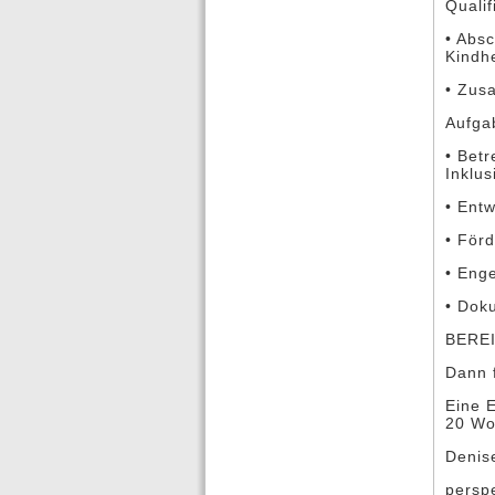
Qualif
• Absc
Kindh
• Zusa
Aufga
• Bet
Inklus
• Ent
• Förd
• Eng
• Doku
BERE
Dann 
Eine E
20 Wo
Denis
persp