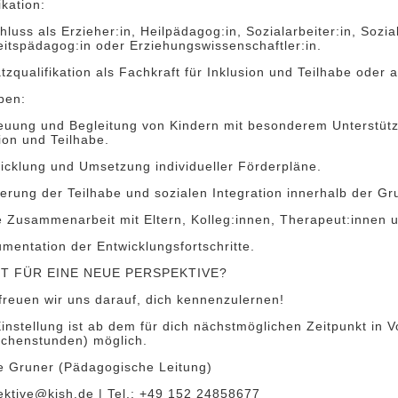
ikation:
hluss als Erzieher:in, Heilpädagog:in, Sozialarbeiter:in, Sozi
eitspädagog:in oder Erziehungswissenschaftler:in.
tzqualifikation als Fachkraft für Inklusion und Teilhabe oder a
ben:
reuung und Begleitung von Kindern mit besonderem Unterstüt
ion und Teilhabe.
wicklung und Umsetzung individueller Förderpläne.
erung der Teilhabe und sozialen Integration innerhalb der Gr
e Zusammenarbeit mit Eltern, Kolleg:innen, Therapeut:innen 
mentation der Entwicklungsfortschritte.
IT FÜR EINE NEUE PERSPEKTIVE?
freuen wir uns darauf, dich kennenzulernen!
instellung ist ab dem für dich nächstmöglichen Zeitpunkt in Vo
chenstunden) möglich.
e Gruner (Pädagogische Leitung)
ektive@kjsh.de | Tel.: +49 152 24858677