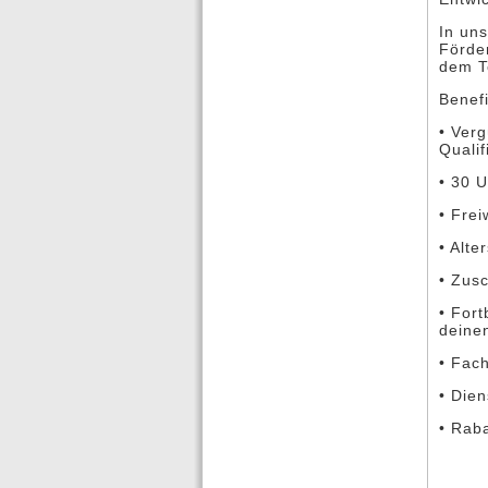
In uns
Förde
dem T
Benefi
• Verg
Qualif
• 30 
• Frei
• Alte
• Zusc
• For
deine
• Fac
• Dien
• Rab