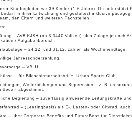
erer Kita begleiten wir 39 Kinder (1-6 Jahre). Du unterstütz
rbedarf in ihrer Entwicklung und gestaltest inklusive pädag
eam, den Eltern und weiteren Fachstellen.
ts:
ütung – AVB KJSH (ab 3.344€ Vollzeit) plus Zulage je nach A
ikation / Aufgabenbereich.
Urlaubstage – 24.12. und 31.12. zählen als Wochenendtage.
willige Jahressonderzahlung.
rsvorsorge – VBLU.
hüsse – für Bildschirmarbeitsbrille, Urban Sports Club.
tbildungen, Weiterbildungen und Supervision – z. B. im sexua
n Bedarf abgestimmt.
hliche Begleitung – zuverlässig anwesende Leitungskräfte und
stfahrrad – (Leasingbasis) als E-, Lasten- oder Cityrad, auch 
atte – über Corporate Benefits und FutureBens für Dienstleis