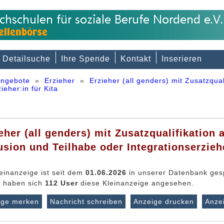
Detailsuche
Ihre Spende
Kontakt
Inserieren
angebote
»
Erzieher
»
Erzieher (all genders) mit Zusatzquali
ieher:in für Kita
eher (all genders) mit Zusatzqualifikation a
usion und Teilhabe oder Integrationserziehe
einanzeige ist seit dem
01.06.2026
in unserer Datenbank gesp
r haben sich
112 User
diese Kleinanzeige angesehen.
ige merken
Nachricht schreiben
Anzeige drucken
Anze