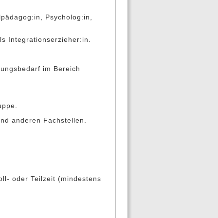
alpädagog:in, Psycholog:in,
ls Integrationserzieher:in.
zungsbedarf im Bereich
uppe.
und anderen Fachstellen.
ll- oder Teilzeit (mindestens