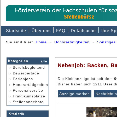
Startseite
Über uns
FAQ
Detailsuche
Ihre S
Sie sind hier:
Home
»
Honorartätigkeiten
»
Sonstiges
Kategorien
alle
Nebenjob: Backen, Ba
Berufsbegleitend
Bewerbertage
Die Kleinanzeige ist seit dem
0
Ferienjobs
Bisher haben sich
1211 User
di
Honorartätigkeiten
Personalservice
Anzeige merken
Nachricht 
Praktikumsplätze
Stellenangebote
Statistik