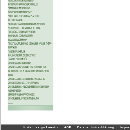
©
|
|
|
Webdesign Lausitz
AGB
Datenschutzerklärung
Impr